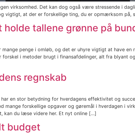
egen virksomhed. Det kan dog også være stressende i dagli
g vigtigt, at der er forskellige ting, du er opmærksom på, 
at holde tallene grønne på bun
 mange penge i omløb, og det er uhyre vigtigt at have en 
or forskel i metoder brugt i finansafdelinger, alt fra blyant o
edens regnskab
ar en stor betydning for hverdagens effektivitet og succes.
med mange forskellige opgaver og gøremål i hverdagen i vi
 kan du læse videre her. Et nyt online […]
odt budget