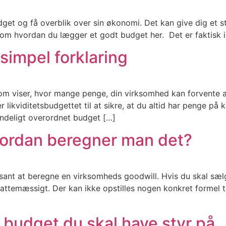
get og få overblik over sin økonomi. Det kan give dig et s
 om hvordan du lægger et godt budget her. Det er faktisk 
simpel forklaring
 som viser, hvor mange penge, din virksomhed kan forvente 
likviditetsbudgettet til at sikre, at du altid har penge på 
mindeligt overordnet budget […]
vordan beregner man det?
ressant at beregne en virksomheds goodwill. Hvis du skal sæ
attemæssigt. Der kan ikke opstilles nogen konkret formel til
 budget du skal have styr på